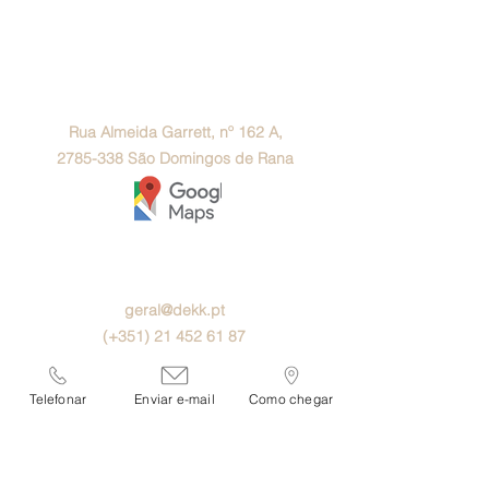
SHOWROOM
Rua Almeida Garrett, nº 162 A,
2785-338
São Domingos de Rana
CONTACTOS
geral@dekk.pt
(+351) 21 452 61 87
(+351) 96 733 33 59
(+351) 96 612 76 86
Telefonar
Enviar e-mail
Como chegar
HORÁRIO
Segunda a Sexta:10h-13h e 14h-19h