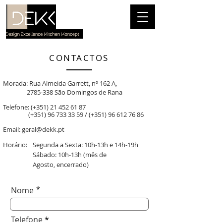
CONTACTOS
Morada:
Rua Almeida Garrett, nº 162 A,
2785-338
São Domingos de Rana
Telefone:
(+351)
21 452 61 87
(+351)
96 733 33 59
/
(+351)
96 612 76 86
Email:
geral@dekk.pt
Horário:
Segunda a Sexta: 10h-13h e 14h-19h
Sábado: 10h-13h (mês de
Agosto,
encerrado)
*
Nome
Telefone